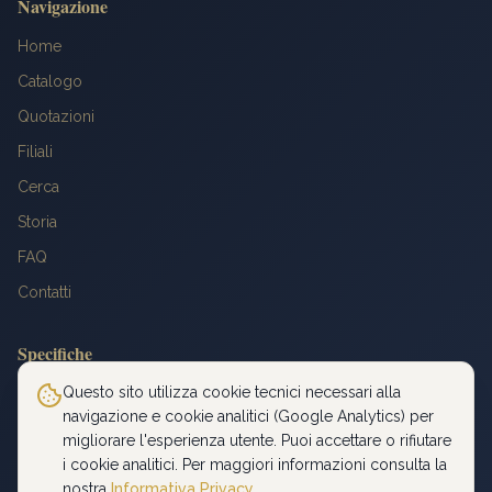
Navigazione
Home
Catalogo
Quotazioni
Filiali
Cerca
Storia
FAQ
Contatti
Specifiche
Peso: 6,4516 g
Questo sito utilizza cookie tecnici necessari alla
navigazione e cookie analitici (Google Analytics) per
Titolo: 900‰
migliorare l'esperienza utente. Puoi accettare o rifiutare
Diametro: 21 mm
i cookie analitici. Per maggiori informazioni consulta la
Oro fino: 5,8065 g
nostra
Informativa Privacy
.