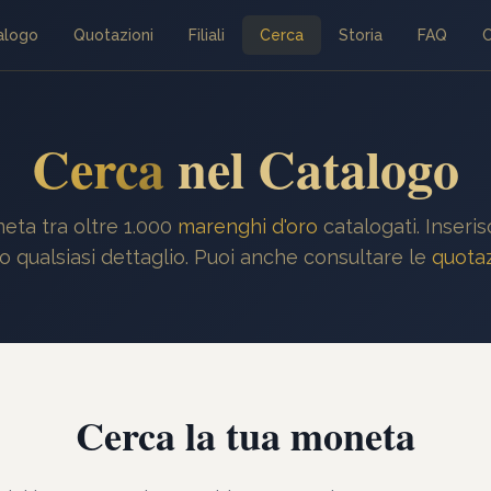
alogo
Quotazioni
Filiali
Cerca
Storia
FAQ
C
Cerca
nel Catalogo
eta tra oltre 1.000
marenghi d'oro
catalogati. Inseri
o qualsiasi dettaglio. Puoi anche consultare le
quotaz
Cerca la tua moneta