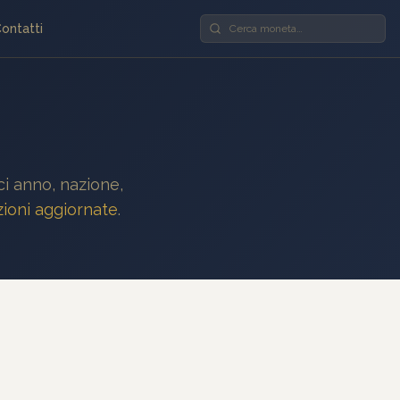
ontatti
sci anno, nazione,
ioni aggiornate
.