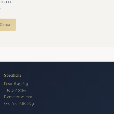
cca o
.
Cerca
Specifiche
Peso: 6,4516 g
Titolo: 900‰
Diametro: 21 mm
Oro fino: 5,8065 g