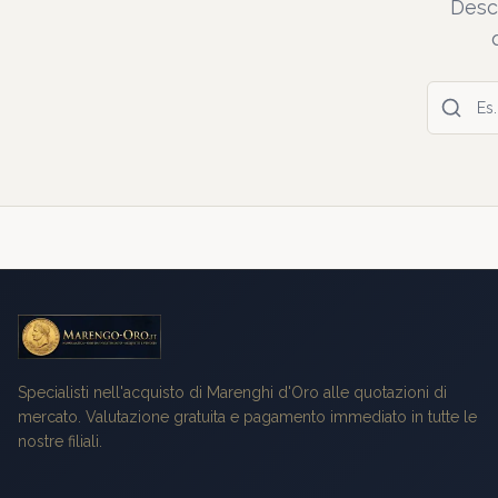
Desc
Specialisti nell'acquisto di Marenghi d'Oro alle quotazioni di
mercato. Valutazione gratuita e pagamento immediato in tutte le
nostre filiali.