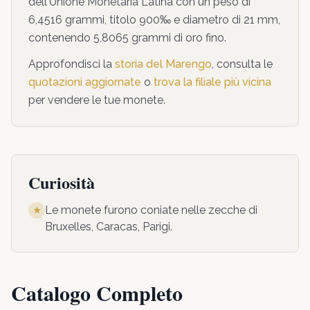
dell'Unione Monetaria Latina con un peso di
6,4516 grammi, titolo 900‰ e diametro di 21 mm,
contenendo 5,8065 grammi di oro fino.
Approfondisci la
storia del Marengo
, consulta le
quotazioni aggiornate
o
trova la filiale più vicina
per vendere le tue monete.
Curiosità
Le monete furono coniate nelle zecche di
★
Bruxelles, Caracas, Parigi
.
Catalogo Completo