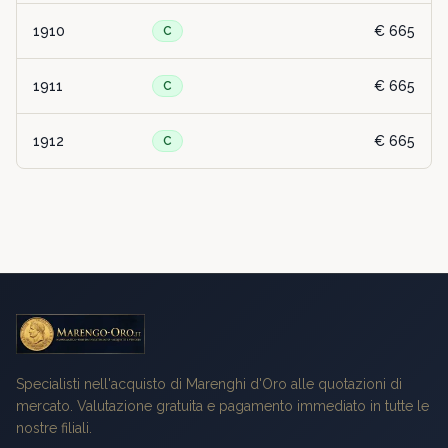
1910
€ 665
C
1911
€ 665
C
1912
€ 665
C
Specialisti nell'acquisto di Marenghi d'Oro alle quotazioni di
mercato. Valutazione gratuita e pagamento immediato in tutte le
nostre filiali.