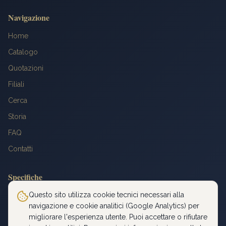
Navigazione
Home
Catalogo
Quotazioni
Filiali
Cerca
Storia
FAQ
Contatti
Specifiche
Peso: 6,4516 g
Questo sito utilizza cookie tecnici necessari alla
navigazione e cookie analitici (Google Analytics) per
Titolo: 900‰
migliorare l'esperienza utente. Puoi accettare o rifiutare
Diametro: 21 mm