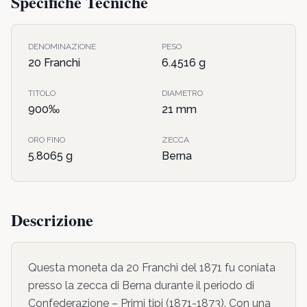
Specifiche Tecniche
DENOMINAZIONE
PESO
20 Franchi
6.4516
g
TITOLO
DIAMETRO
900
‰
21
mm
ORO FINO
ZECCA
5.8065
g
Berna
Descrizione
Questa moneta da
20 Franchi
del
1871
fu coniata
presso la zecca di
Berna
durante il periodo di
Confederazione – Primi tipi
(1871-1873)
. Con una