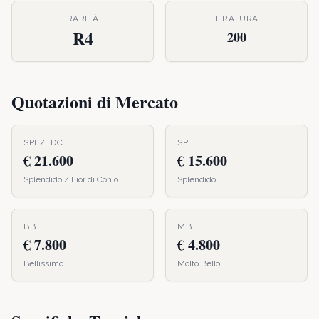
RARITÀ
TIRATURA
R4
200
Quotazioni di Mercato
SPL/FDC
SPL
€ 21.600
€ 15.600
Splendido / Fior di Conio
Splendido
BB
MB
€ 7.800
€ 4.800
Bellissimo
Molto Bello