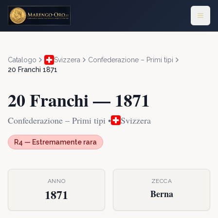
Catalogo
Svizzera
Confederazione – Primi tipi
20 Franchi
1871
20 Franchi
—
1871
Confederazione – Primi tipi
•
Svizzera
R4
—
Estremamente rara
ANNO
ZECCA
1871
Berna