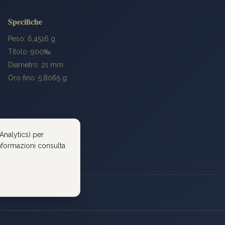
Specifiche
Peso: 6,4516 g
Titolo: 900‰
Diametro: 21 mm
Oro fino: 5,8065 g
Analytics) per
 informazioni consulta