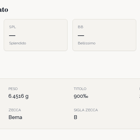
ato
SPL
BB
—
—
Splendido
Bellissimo
PESO
TITOLO
6.4516
g
900
‰
ZECCA
SIGLA ZECCA
Berna
B