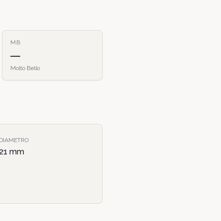
MB
—
Molto Bello
DIAMETRO
21
mm