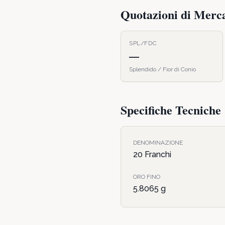
Quotazioni di Merc
SPL/FDC
—
Splendido / Fior di Conio
Specifiche Tecniche
DENOMINAZIONE
20 Franchi
ORO FINO
5.8065
g