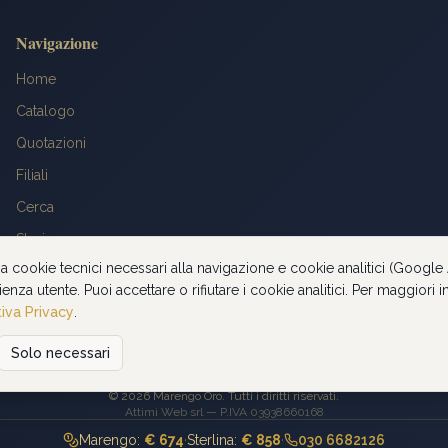
Navigazione
Home
Catalogo
Quotazioni
Filiali
Cerca
Storia
za cookie tecnici necessari alla navigazione e cookie analitici (Google 
FAQ
ienza utente. Puoi accettare o rifiutare i cookie analitici. Per maggiori
Contatti
iva Privacy
.
Solo necessari
Privacy Policy
©
2026
Marengo Oro. Tutti i diritti riservati.
Attimi Web srl — P.IVA 03938660168
Marengo:
€ 674
·
Sterlina:
€ 858
·
030 6682126