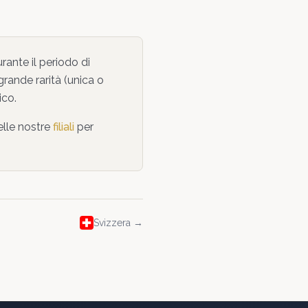
rante il periodo di
grande rarità (unica o
ico
.
elle nostre
filiali
per
Svizzera
→