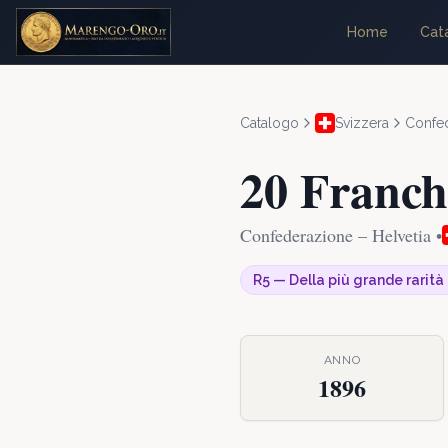
Home
Cat
Catalogo
Svizzera
Confed
20 Franch
Confederazione – Helvetia
•
R5
—
Della più grande rarità
ANNO
1896