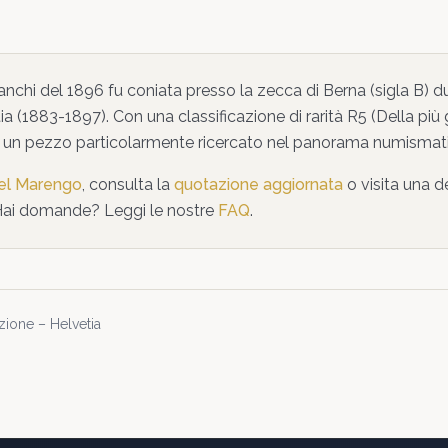
anchi
del
1896
fu coniata presso la zecca di
Berna
(sigla B)
du
ia
(1883-1897)
. Con una classificazione di rarità
R5
(
Della più 
 un pezzo particolarmente ricercato nel panorama numismat
del Marengo
, consulta la
quotazione aggiornata
o visita una d
Hai domande? Leggi le nostre
FAQ
.
ione – Helvetia