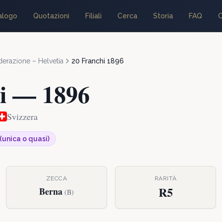
alogo
Quotazioni
Filiali
Cerca
Storia
FAQ
C
erazione – Helvetia
20 Franchi
1896
i
—
1896
Svizzera
 (unica o quasi)
ZECCA
RARITÀ
R5
Berna
(
B
)