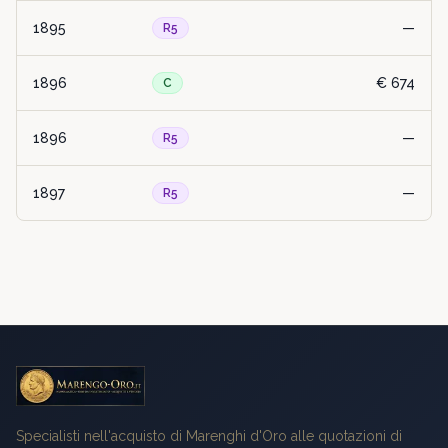
1895
—
R5
1896
€ 674
C
1896
—
R5
1897
—
R5
Specialisti nell'acquisto di Marenghi d'Oro alle quotazioni di