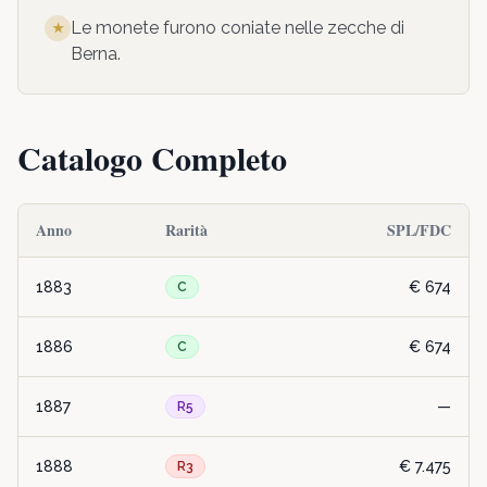
Le monete furono coniate nelle zecche di
★
Berna
.
Catalogo Completo
Anno
Rarità
SPL/FDC
1883
€ 674
C
1886
€ 674
C
1887
—
R5
1888
€ 7.475
R3