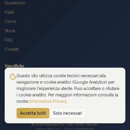
Quotazioni
Filiali
Cerca
Storia
FAQ
Contatti
Specifiche
Peso: 6,4516 g
Questo sito utilizza cookie tecnici necessari alla
navigazione e cookie analitici (Google Analytics) per
Titolo: 900‰
migliorare l'esperienza utente. Puoi accettare o rifiutare
Diametro: 21 mm
i cookie analitici. Per maggiori informazioni consulta la
Oro fino: 5,8065 g
nostra
Informativa Privacy
.
Accetta tutti
Solo necessari
Privacy Policy
©
2026
Marengo Oro. Tutti i diritti riservati.
Attimi Web srl — P.IVA 03938660168