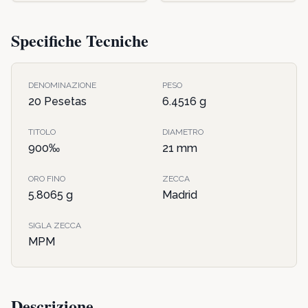
Specifiche Tecniche
DENOMINAZIONE
PESO
20 Pesetas
6.4516
g
TITOLO
DIAMETRO
900
‰
21
mm
ORO FINO
ZECCA
5.8065
g
Madrid
SIGLA ZECCA
MPM
Descrizione