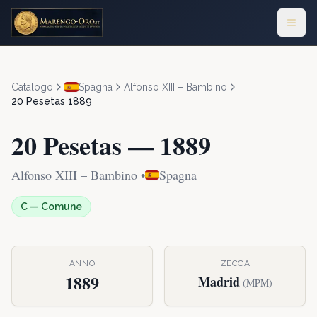
Catalogo
Spagna
Alfonso XIII – Bambino
20 Pesetas
1889
20 Pesetas
—
1889
Alfonso XIII – Bambino
•
Spagna
C
—
Comune
ANNO
ZECCA
1889
Madrid
(
MPM
)