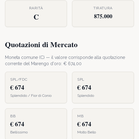
RARITÀ
TIRATURA
C
875.000
Quotazioni di Mercato
Moneta comune (
C
) — il valore corrisponde alla quotazione
corrente del Marengo d'oro: €
674,00
SPL/FDC
SPL
€ 674
€ 674
Splendido / Fior di Conio
Splendido
BB
MB
€ 674
€ 674
Bellissimo
Molto Bello