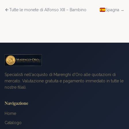
Tutte le monete di
Alfonso XIII – Bambino
Spagna
→
Specialisti nell'acquisto di Marenghi d'Oro alle quotazioni di
mercato. Valutazione gratuita e pagamento immediato in tutte le
nostre filiali.
Navigazione
Home
Catalogo