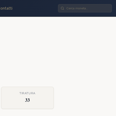
ontatti
TIRATURA
33