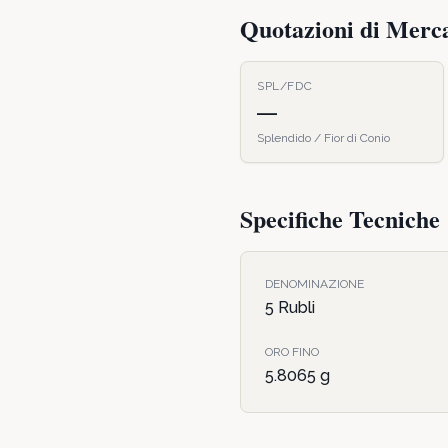
Quotazioni di Merc
SPL/FDC
—
Splendido / Fior di Conio
Specifiche Tecniche
DENOMINAZIONE
5 Rubli
ORO FINO
5.8065
g