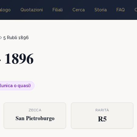
alogo
Quotazioni
Filiali
Cerca
Storia
FAQ
C
5 Rubli
1896
—
1896
 (unica o quasi)
ZECCA
RARITÀ
R5
San Pietroburgo