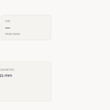
MB
—
Molto Bello
DIAMETRO
21
mm