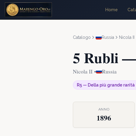
Home
Cat
Catalogo
Russia
Nicola II
5 Rubli
Nicola II
•
Russia
R5
—
Della più grande rarità
ANNO
1896