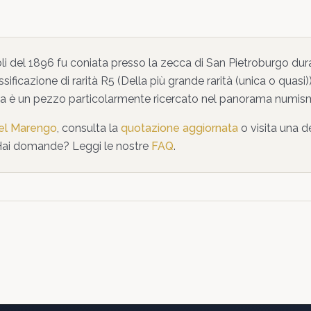
li
del
1896
fu coniata presso la zecca di
San Pietroburgo
dura
ssificazione di rarità
R5
(
Della più grande rarità (unica o quasi)
ta
è un pezzo particolarmente ricercato nel panorama numis
del Marengo
, consulta la
quotazione aggiornata
o visita una d
Hai domande? Leggi le nostre
FAQ
.