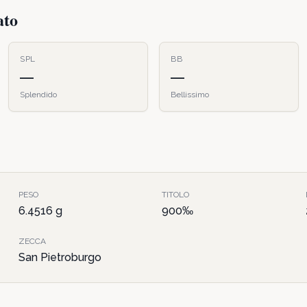
ato
SPL
BB
—
—
Splendido
Bellissimo
PESO
TITOLO
6.4516
g
900
‰
ZECCA
San Pietroburgo