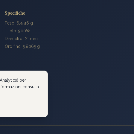
Specifiche
Peso: 6,4516 g
Titolo: 900‰
Diametro: 21 mm
Oro fino: 5,8065 g
Analytics) per
 informazioni consulta