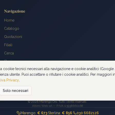
Navigazione
Home
Catalogo
Quotazioni
Filiali
Cerca
Storia
za cookie tecnici necessari alla navigazione e cookie analitici (Google 
FAQ
ienza utente. Puoi accettare o rifiutare i cookie analitici. Per maggiori
Contatti
iva Privacy
.
Solo necessari
Privacy Policy
©
2026
Marengo Oro. Tutti i diritti riservati.
Attimi Web srl — P.IVA 03938660168
Marengo:
€ 673
·
Sterlina:
€ 856
·
030 6682126