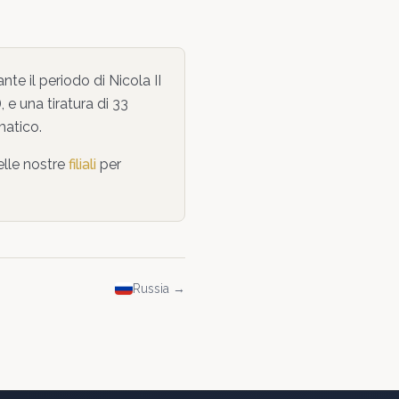
nte il periodo di
Nicola II
),
e una tiratura di 33
matico
.
elle nostre
filiali
per
Russia
→