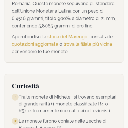
Romania. Queste monete seguivano gli standard
dell'Unione Monetaria Latina con un peso di
6,4516 grammi, titolo 900‰ e diametro di 21 mm,
contenendo 5,8065 grammi di oro fino.
Approfondisci la
storia del Marengo
, consulta le
quotazioni aggiornate
o
trova la filiale più vicina
per vendere le tue monete.
Curiosità
Tra le monete di
Michele I
si trovano esemplari
!
di grande rarità (
1
monete classificate R4 o
R5), estremamente ricercati dai collezionisti.
Le monete furono coniate nelle zecche di
★
Bucarest, Bucarest?
.