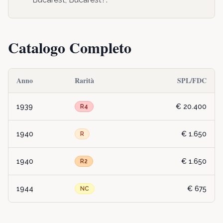
Catalogo Completo
Anno
Rarità
SPL/FDC
1939
€ 20.400
R4
1940
€ 1.650
R
1940
€ 1.650
R2
1944
€ 675
NC