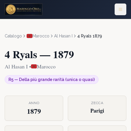
Catalogo
Marocco
Al Hasan I
4 Ryals
1879
4 Ryals
—
1879
Al Hasan I
•
Marocco
R5
—
Della più grande rarità (unica o quasi)
ANNO
ZECCA
1879
Parigi