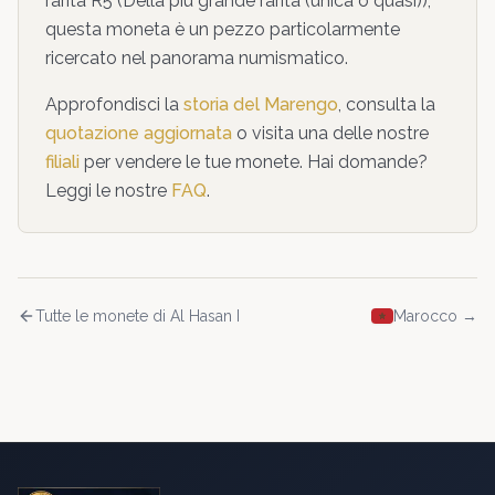
rarità
R5
(
Della più grande rarità (unica o quasi)
),
questa moneta
è un pezzo particolarmente
ricercato nel panorama numismatico
.
Approfondisci la
storia del Marengo
, consulta la
quotazione aggiornata
o visita una delle nostre
filiali
per vendere le tue monete. Hai domande?
Leggi le nostre
FAQ
.
Tutte le monete di
Al Hasan I
Marocco
→