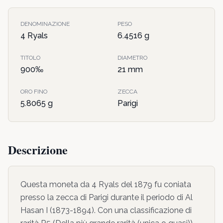
DENOMINAZIONE
PESO
4 Ryals
6.4516
g
TITOLO
DIAMETRO
900
‰
21
mm
ORO FINO
ZECCA
5.8065
g
Parigi
Descrizione
Questa moneta da
4 Ryals
del
1879
fu coniata
presso la zecca di
Parigi
durante il periodo di
Al
Hasan I
(1873-1894)
. Con una classificazione di