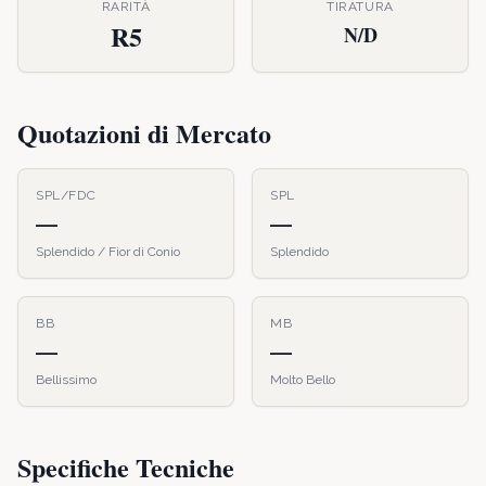
RARITÀ
TIRATURA
R5
N/D
Quotazioni di Mercato
SPL/FDC
SPL
—
—
Splendido / Fior di Conio
Splendido
BB
MB
—
—
Bellissimo
Molto Bello
Specifiche Tecniche