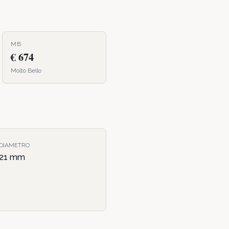
MB
€ 674
Molto Bello
DIAMETRO
21
mm