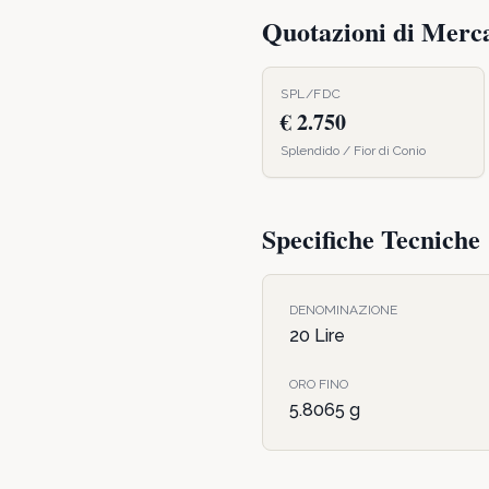
Quotazioni di Merc
SPL/FDC
€ 2.750
Splendido / Fior di Conio
Specifiche Tecniche
DENOMINAZIONE
20 Lire
ORO FINO
5.8065
g