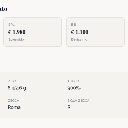
ato
SPL
BB
€ 1.980
€ 1.100
Splendido
Bellissimo
PESO
TITOLO
6.4516
g
900
‰
ZECCA
SIGLA ZECCA
Roma
R