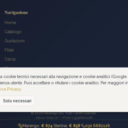
Navigazione
Home
Catalogo
Quotazioni
Filiali
Cerca
Storia
za cookie tecnici necessari alla navigazione e cookie analitici (Google 
FAQ
ienza utente. Puoi accettare o rifiutare i cookie analitici. Per maggiori
Contatti
iva Privacy
.
Solo necessari
Privacy Policy
©
2026
Marengo Oro. Tutti i diritti riservati.
Attimi Web srl — P.IVA 03938660168
Marengo:
€ 674
·
Sterlina:
€ 858
·
030 6682126