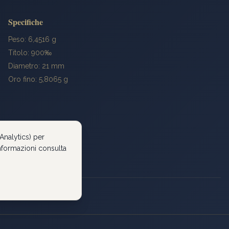
Specifiche
Peso: 6,4516 g
Titolo: 900‰
Diametro: 21 mm
Oro fino: 5,8065 g
Analytics) per
 informazioni consulta