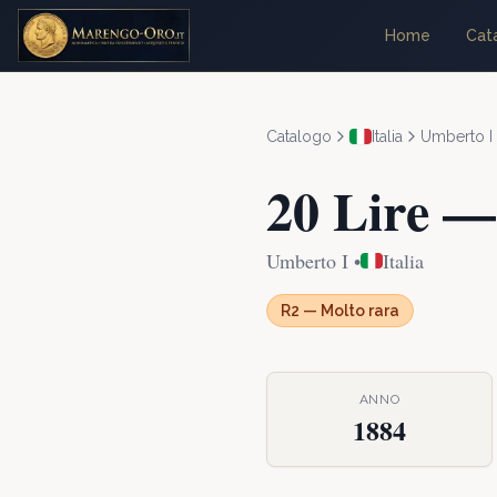
Home
Cat
Catalogo
Italia
Umberto I
20 Lire
Umberto I
•
Italia
R2
—
Molto rara
ANNO
1884