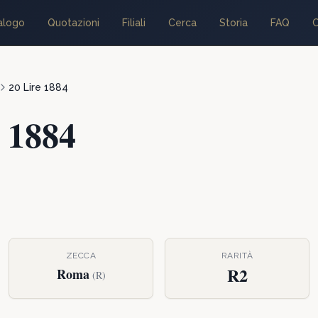
alogo
Quotazioni
Filiali
Cerca
Storia
FAQ
C
20 Lire
1884
—
1884
ZECCA
RARITÀ
R2
Roma
(
R
)