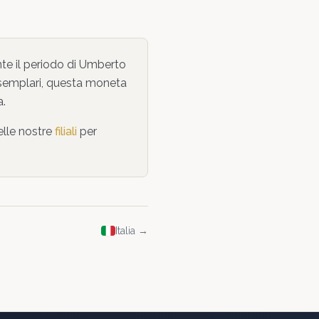
te il periodo di
Umberto
esemplari,
questa moneta
a
.
elle nostre
filiali
per
Italia
→