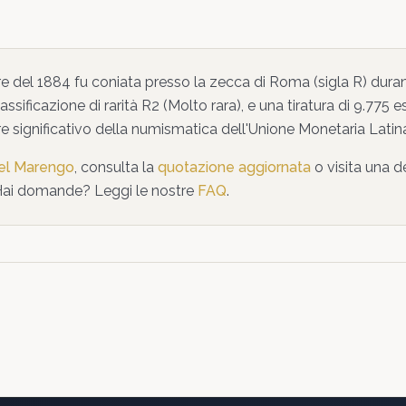
re
del
1884
fu coniata presso la zecca di
Roma
(sigla R)
duran
assificazione di rarità
R2
(
Molto rara
),
e una tiratura di 9.775 
 significativo della numismatica dell'Unione Monetaria Latin
del Marengo
, consulta la
quotazione aggiornata
o visita una d
Hai domande? Leggi le nostre
FAQ
.