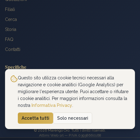
Filiali
Cerca
Storia
FAQ
Contatti
Specifiche
Peso: 6,4516 g
Questo sito utilizza cookie tecnici necessari alla
navigazione e cookie analitici (Google Analytics) per
Titolo: 900‰
migliorare l'esperienza utente. Puoi accettare o rifiutare
Diametro: 21 mm
i cookie analitici. Per maggiori informazioni consulta la
Oro fino: 5,8065 g
nostra
Informativa Privacy
.
Accetta tutti
Solo necessari
Privacy Policy
©
2026
Marengo Oro. Tutti i diritti riservati.
Attimi Web srl — P.IVA 03938660168