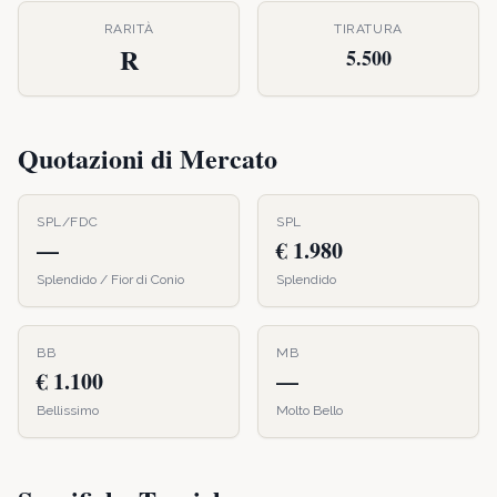
RARITÀ
TIRATURA
R
5.500
Quotazioni di Mercato
SPL/FDC
SPL
—
€ 1.980
Splendido / Fior di Conio
Splendido
BB
MB
€ 1.100
—
Bellissimo
Molto Bello