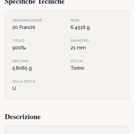
Specifiche Tecniche
DENOMINAZIONE
PESO
20 Franchi
6.4516
g
TITOLO
DIAMETRO
900
‰
21
mm
ORO FINO
ZECCA
5.8065
g
Torino
SIGLA ZECCA
U
Descrizione