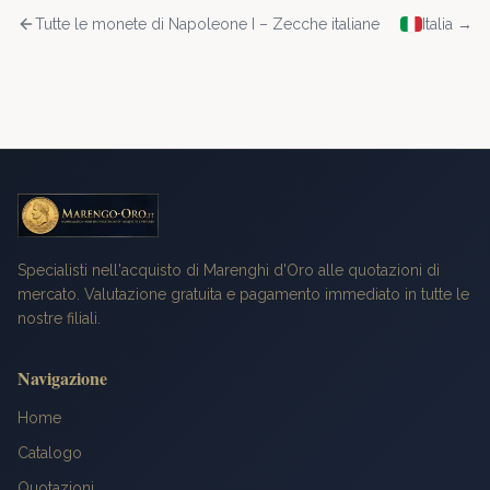
Tutte le monete di
Napoleone I – Zecche italiane
Italia
→
Specialisti nell'acquisto di Marenghi d'Oro alle quotazioni di
mercato. Valutazione gratuita e pagamento immediato in tutte le
nostre filiali.
Navigazione
Home
Catalogo
Quotazioni