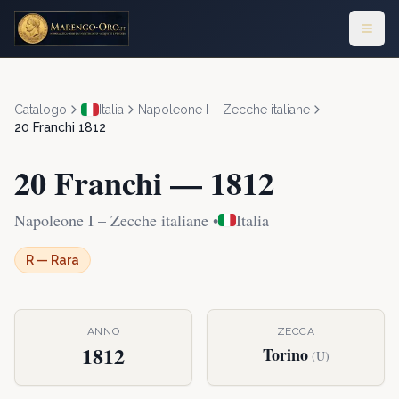
Catalogo
Italia
Napoleone I – Zecche italiane
20 Franchi
1812
20 Franchi
—
1812
Napoleone I – Zecche italiane
•
Italia
R
—
Rara
ANNO
ZECCA
1812
Torino
(
U
)