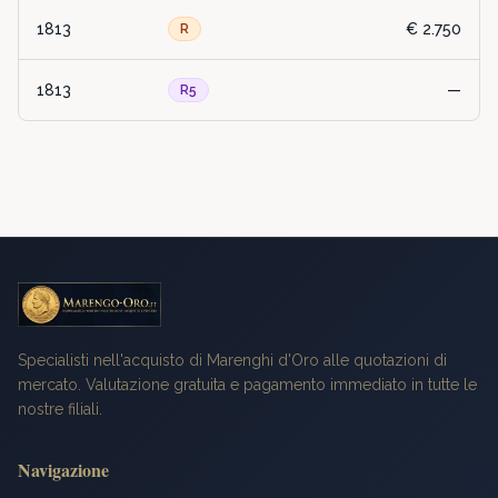
1813
€ 2.750
R
1813
—
R5
Specialisti nell'acquisto di Marenghi d'Oro alle quotazioni di
mercato. Valutazione gratuita e pagamento immediato in tutte le
nostre filiali.
Navigazione