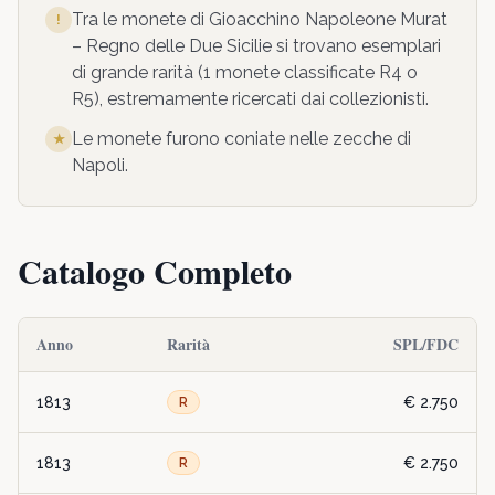
Tra le monete di
Gioacchino Napoleone Murat
!
– Regno delle Due Sicilie
si trovano esemplari
di grande rarità (
1
monete classificate R4 o
R5), estremamente ricercati dai collezionisti.
Le monete furono coniate nelle zecche di
★
Napoli
.
Catalogo Completo
Anno
Rarità
SPL/FDC
1813
€ 2.750
R
1813
€ 2.750
R