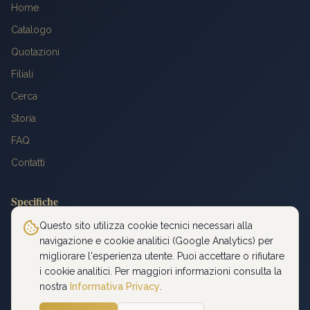
Home
Catalogo
Quotazioni
Filiali
Cerca
Storia
FAQ
Contatti
Specifiche
Peso: 6,4516 g
Questo sito utilizza cookie tecnici necessari alla
navigazione e cookie analitici (Google Analytics) per
Titolo: 900‰
migliorare l'esperienza utente. Puoi accettare o rifiutare
Diametro: 21 mm
i cookie analitici. Per maggiori informazioni consulta la
Oro fino: 5,8065 g
nostra
Informativa Privacy
.