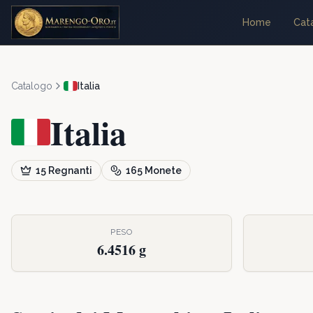
Home
Cat
Catalogo
Italia
Italia
15
Regnanti
165
Monete
PESO
6.4516 g