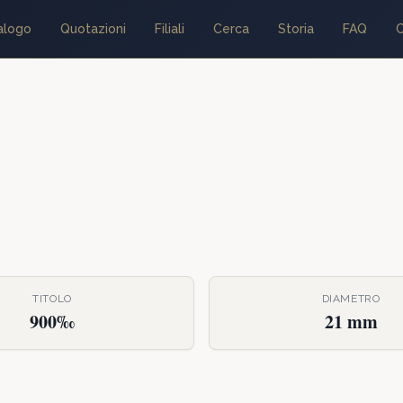
alogo
Quotazioni
Filiali
Cerca
Storia
FAQ
C
TITOLO
DIAMETRO
900‰
21 mm