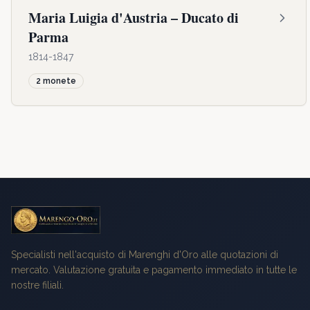
Maria Luigia d'Austria – Ducato di
Parma
1814-1847
2
monete
Specialisti nell'acquisto di Marenghi d'Oro alle quotazioni di
mercato. Valutazione gratuita e pagamento immediato in tutte le
nostre filiali.