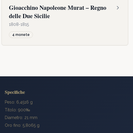
Gioacchino Napoleone Murat – Regno
delle Due Sicilie
1808-1815
4
monete
Specifiche
Peso: 6,4516 g
Titolo: 900‰
Diametro: 21 mm
Oro fino: 5,8065 g