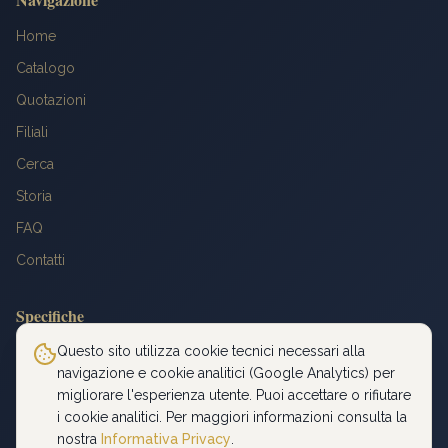
Home
Catalogo
Quotazioni
Filiali
Cerca
Storia
FAQ
Contatti
Specifiche
Peso: 6,4516 g
Questo sito utilizza cookie tecnici necessari alla
navigazione e cookie analitici (Google Analytics) per
Titolo: 900‰
migliorare l'esperienza utente. Puoi accettare o rifiutare
Diametro: 21 mm
i cookie analitici. Per maggiori informazioni consulta la
Oro fino: 5,8065 g
nostra
Informativa Privacy
.