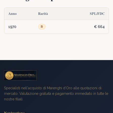
Anno
Rarità
SPL/FDC
1970
€ 664
R
Specialisti nell'acquisto di Marenghi d'Oro alle quotazioni di
mercato. Valutazione gratuita e pagamento immediato in tutte le
nostre filiali.
Navigazione