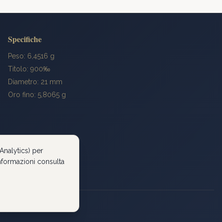
Specifiche
Peso: 6,4516 g
Titolo: 900‰
Diametro: 21 mm
Oro fino: 5,8065 g
Analytics) per
 informazioni consulta