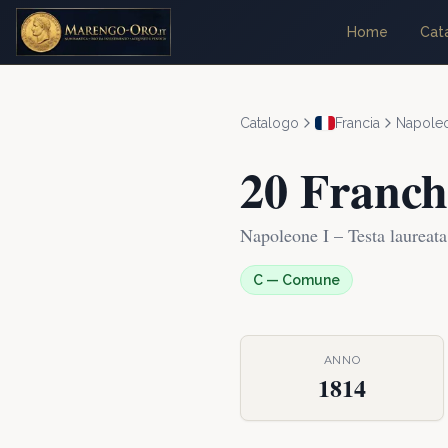
Home
Cat
Catalogo
Francia
Napoleon
20 Franch
Napoleone I – Testa laureata
C
—
Comune
ANNO
1814