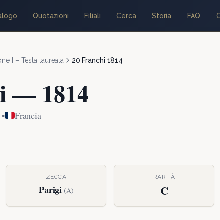
alogo
Quotazioni
Filiali
Cerca
Storia
FAQ
C
e I – Testa laureata
20 Franchi
1814
i
—
1814
•
Francia
ZECCA
RARITÀ
C
Parigi
(
A
)