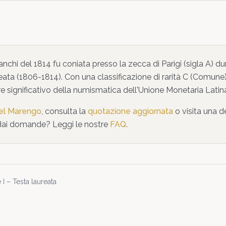
anchi
del
1814
fu coniata presso la zecca di
Parigi
(sigla A)
dur
eata
(1806-1814)
. Con una classificazione di rarità
C
(
Comune
 significativo della numismatica dell'Unione Monetaria Latin
del Marengo
, consulta la
quotazione aggiornata
o visita una d
Hai domande? Leggi le nostre
FAQ
.
I – Testa laureata