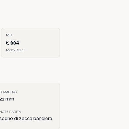
MB
€ 664
Molto Bello
DIAMETRO
21
mm
NOTE RARITÀ
segno di zecca bandiera