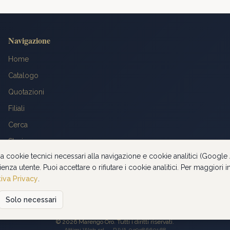
Navigazione
Home
Catalogo
Quotazioni
Filiali
Cerca
Storia
za cookie tecnici necessari alla navigazione e cookie analitici (Google 
FAQ
ienza utente. Puoi accettare o rifiutare i cookie analitici. Per maggiori
Contatti
iva Privacy
.
Solo necessari
Privacy Policy
©
2026
Marengo Oro. Tutti i diritti riservati.