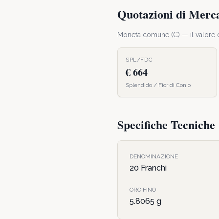
Quotazioni di Merc
Moneta comune (
C
) — il valor
SPL/FDC
€ 664
Splendido / Fior di Conio
Specifiche Tecniche
DENOMINAZIONE
20 Franchi
ORO FINO
5.8065
g