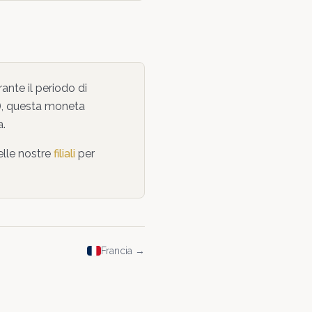
ante il periodo di
),
questa moneta
a
.
elle nostre
filiali
per
Francia
→