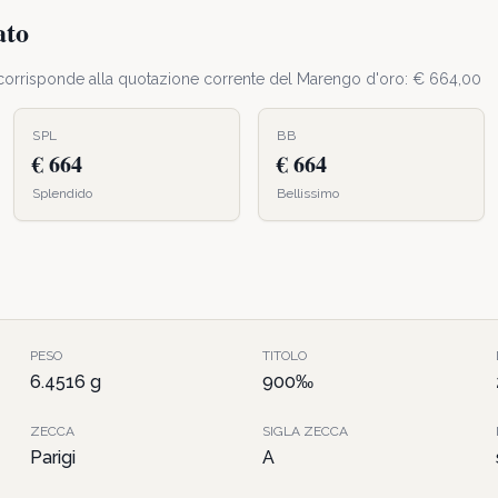
ato
e corrisponde alla quotazione corrente del Marengo d'oro: €
664,00
SPL
BB
€ 664
€ 664
Splendido
Bellissimo
PESO
TITOLO
6.4516
g
900
‰
ZECCA
SIGLA ZECCA
Parigi
A