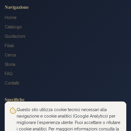
Navigazione
Home
Catalogo
Quotazioni
Filiali
Cerca
Storia
FAQ
Contatti
Specifiche
Peso: 6,4516 g
Questo sito utilizza cookie tecnici necessari alla
navigazione e cookie analitici (Google Analytics) per
Titolo: 900‰
migliorare l'esperienza utente. Puoi accettare o rifiutare
Diametro: 21 mm
i cookie analitici. Per maggiori informazioni consulta la