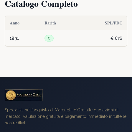
Catalogo Completo
Anno
Rarità
SPL/FDC
1891
€ 676
C
Specialisti nell'acquisto di Marenghi d'Oro alle quotazioni di
mercato. Valutazione gratuita e pagamento immediato in tutte le
nostre filiali.