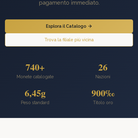
pagamento immediato.
Esplora il Catalogo
Trova la filiale più vicina
740+
26
Monete catalogate
Nazioni
6,45g
900‰
Peso standard
Titolo oro