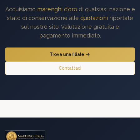
Acquisiamo
marenghi d'oro
di qualsiasi nazione e
stato di conservazione alle
quotazioni
riportate
sul nostro sito. Valutazione gratuita e
pagamento immediato.
Trova una filiale
Contattaci