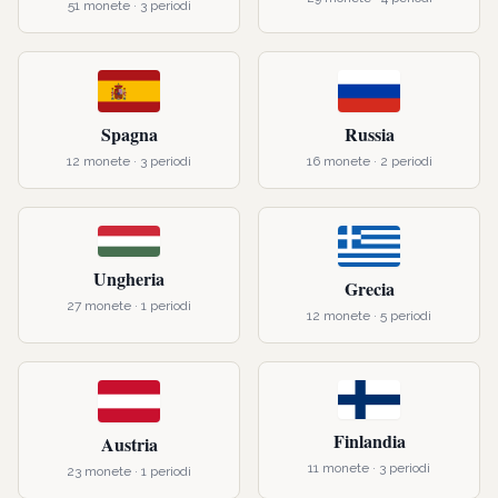
51
monete ·
3
periodi
Spagna
Russia
12
monete ·
3
periodi
16
monete ·
2
periodi
Ungheria
Grecia
27
monete ·
1
periodi
12
monete ·
5
periodi
Finlandia
Austria
11
monete ·
3
periodi
23
monete ·
1
periodi