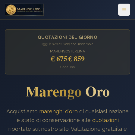
QUOTAZIONI DEL GIORNO
Oggi (
10/8/2026
) acquistiamo a:
MARENGO
STERLINA
€ 675
€ 859
Cadauno
Marengo
Oro
Acquistiamo
marenghi d'oro
di qualsiasi nazione
e stato di conservazione alle
quotazioni
riportate sul nostro sito. Valutazione gratuita e