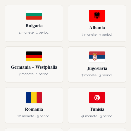
Bulgaria
Albania
4
monete ·
1
periodi
7
monete ·
3
periodi
Germania – Westphalia
Jugoslavia
7
monete ·
1
periodi
7
monete ·
3
periodi
Romania
Tunisia
12
monete ·
5
periodi
41
monete ·
3
periodi