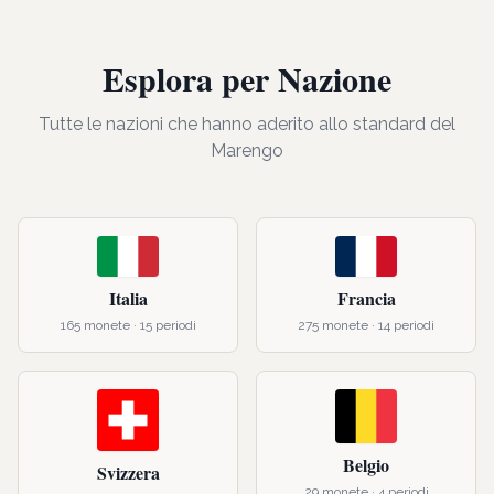
Esplora per Nazione
Tutte le nazioni che hanno aderito allo standard del
Marengo
Italia
Francia
165
monete ·
15
periodi
275
monete ·
14
periodi
Belgio
Svizzera
29
monete ·
4
periodi